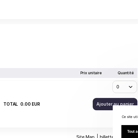
ter à votre commande.
Prix unitaire
Quantité
TOTAL
0
.
00
EUR
Ajouter au panier
Ce site ut
Tout 
Site Map
billetterie@centr