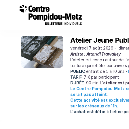
Panneau de gestion des cookies
Panneau de gestion des cookies
Choix
d'une
date
[Centre
Pompidou-
Metz
Atelier Jeune Publ
Atelier
|
Jeune
07.08.2026
vendredi 7 août 2026
dima
Public
-
Artiste : Attandi Trawalley
-
L’atelier est conçu autour de l’
15:00
L'intention
tenture qui reflète leur univers
|
du
PUBLIC
enfant de 5 à 10 ans -
Atelier
geste
TARIF
7 € par participant
Jeune
DURÉE
90 min
L'atelier est 
Public
Le Centre Pompidou-Metz se 
-
serait pas atteint.
L'intention
Cette activité est exclusivem
du
sur les créneaux de 11h.
geste]
L'achat est définitif et ne 
-
Centre