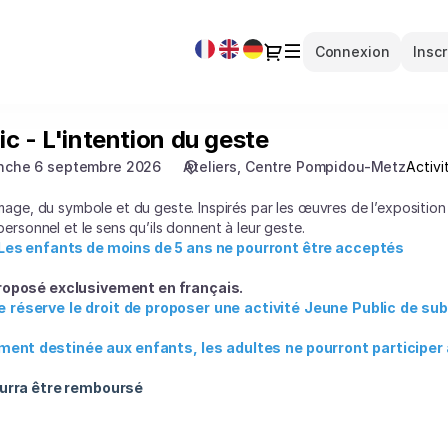
Langue
Dialogue
Connexion
Insc
courante
ic - L'intention du geste
nche 6 septembre 2026
Ateliers
Centre Pompidou-Metz
Activi
image, du symbole et du geste. Inspirés par les œuvres de l’exposition 
 personnel et le sens qu’ils donnent à leur geste.
Les enfants de moins de 5 ans ne pourront être acceptés
proposé exclusivement en français.
réserve le droit de proposer une activité Jeune Public de sub
ent destinée aux enfants, les adultes ne pourront participer à l
pourra être remboursé