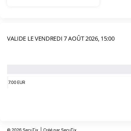
disponibles
VALIDE LE VENDREDI 7 AOÛT 2026, 15:00
Veuillez indiquer le nombre de billets que vous souhaitez ajou
7
.
00
EUR
Pied
© 2026 SecuTix
Créé par SecuTix