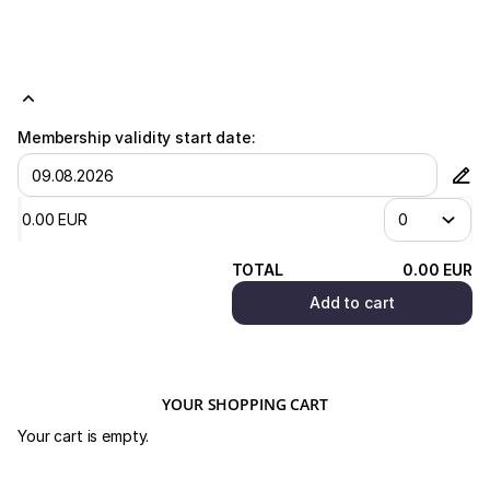
validity start date.
The number of selected
memberships
must be at most
1
per
customer.
Membership validity start date:
0
.
00
EUR
TOTAL
0
.
00
EUR
Add to cart
YOUR SHOPPING CART
Your cart is empty.