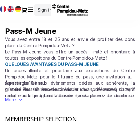
Cookies management panel
Cookies management panel
Item
Current
Dialog
Sign in
Register
selection
Language
[Pass-
M
Pass-M Jeune
Pass-
Jeune]
M
-
Vous avez entre 18 et 25 ans et envie de profiter des bons
Jeune
Centre
plans du Centre Pompidou-Metz ?
Pompidou-
Le Pass-M Jeune vous offre un accès illimité et prioritaire à
toutes les expositions du Centre Pompidou-Metz !
Metz
QUELQUES AVANTAGES DU PASS-M JEUNE
Un accès illimité et prioritaire aux expositions du Centre
Pompidou-Metz pour le titulaire du pass, une invitation aux
vernissages et aux évènements dédiés aux adhérents, la
À partir de 18 ans !
gratuité des séances de cinéma et des conférences, un tarif
* Votre Pass-M Jeune est valable un an, de date à date, à
réduit sur la programmation de spectacles et de nombreux
compter de la date d'adhésion (vous pouvez la choisir ci-
More
avantages au Centre Pompidou-Metz ou chez nos partenaires
après).
culturels tout au long de l'année !
MEMBERSHIP SELECTION
Please indicate the number of memberships you wish to add
to your order. This membership is available 365 days from the